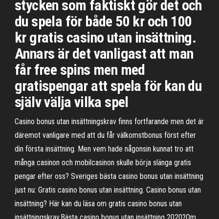
stycken som faktiskt gör det och
du spela för både 50 kr och 100
kr gratis casino utan insättning.
Annars är det vanligast att man
får free spins men med
gratispengar att spela för kan du
själv välja vilka spel
Casino bonus utan insättningskrav finns fortfarande men det är
däremot vanligare med att du får välkomstbonus först efter
din första insättning. Men vem hade någonsin kunnat tro att
många casinon och mobilcasinon skulle börja slänga gratis
pengar efter oss? Sveriges bästa casino bonus utan insättning
just nu: Gratis casino bonus utan insättning. Casino bonus utan
insättning? Här kan du läsa om gratis casino bonus utan
insättningskrav.Bästa casino bonus utan insättning 2020?Om