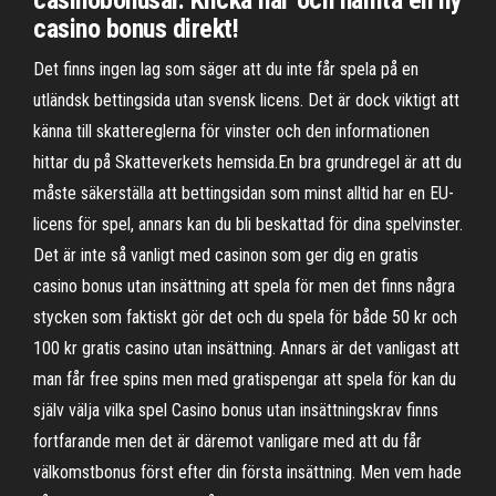
casinobonusar. Klicka här och hämta en ny
casino bonus direkt!
Det finns ingen lag som säger att du inte får spela på en
utländsk bettingsida utan svensk licens. Det är dock viktigt att
känna till skattereglerna för vinster och den informationen
hittar du på Skatteverkets hemsida.En bra grundregel är att du
måste säkerställa att bettingsidan som minst alltid har en EU-
licens för spel, annars kan du bli beskattad för dina spelvinster.
Det är inte så vanligt med casinon som ger dig en gratis
casino bonus utan insättning att spela för men det finns några
stycken som faktiskt gör det och du spela för både 50 kr och
100 kr gratis casino utan insättning. Annars är det vanligast att
man får free spins men med gratispengar att spela för kan du
själv välja vilka spel Casino bonus utan insättningskrav finns
fortfarande men det är däremot vanligare med att du får
välkomstbonus först efter din första insättning. Men vem hade