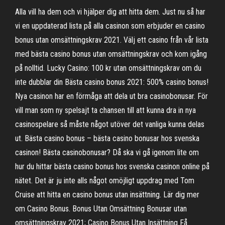
Alla vill ha dem och vi hjälper dig att hitta dem. Just nu så har
vi en uppdaterad lista på alla casinon som erbjuder en casino
bonus utan omsättningskrav 2021. Välj ett casino från vår lista
med bästa casino bonus utan omsättningskrav och kom igång
på nolltid. Lucky Casino: 100 kr utan omsättningskrav om du
inte dubblar din Bästa casino bonus 2021: 500% casino bonus!
Nya casinon har en förmåga att dela ut bra casinobonusar. För
vill man som ny spelsajt ta chansen till att kunna dra in nya
casinospelare så måste något utöver det vanliga kunna delas
ut. Bästa casino bonus – bästa casino bonusar hos svenska
casinon! Bästa casinobonusar? Då ska vi gå igenom lite om
hur du hittar bästa casino bonus hos svenska casinon online på
nätet. Det är ju inte alls något omöjligt uppdrag med Tom
Cruise att hitta en casino bonus utan insättning. Lär dig mer
om Casino Bonus. Bonus Utan Omsättning Bonusar utan
omsättningskrav 2021; Casino Bonus Utan Insättning Få