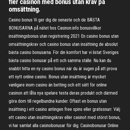
fler casinon med bonus utan krav på
omsättning.
Casino bonus Vi ger dig de senaste och de BÄSTA
BONUSARNA på nätet hos Casinon.info bonusvillkor
insättningsbonus utan registrering 2021 En casino bonus utan
omsättningskrav och casino bonus utan insättning de absolut
bästa casino bonusarna. För din komfort har vi listat Sveriges
bästa casino bonusar på ett och samma ställe. Nu kan du
snabbt hitta en ny casino bonus när du är sugen på att prova
ett nytt online casino. Bonus utan insättning är mycket
vanligare inom casino än betting och ett sätt för online
casinon att låta nya spelare testa deras produkt och därmed
göra dom till regelbundna kunder. Oftast en bonus utan
insättning i ett casino antingen free spins eller gratissnurr. Välj
ett casino utan insättningskrav eller casinot med störst bonus,
vi har samlat alla casinobonusar för dig. Casinobonusar Online