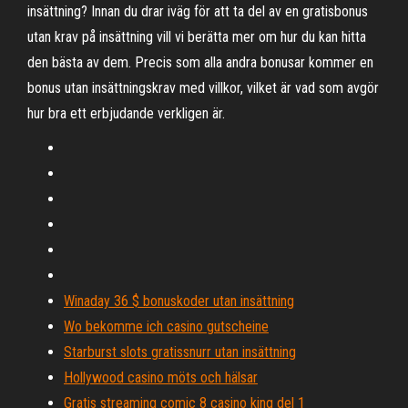
insättning? Innan du drar iväg för att ta del av en gratisbonus
utan krav på insättning vill vi berätta mer om hur du kan hitta
den bästa av dem. Precis som alla andra bonusar kommer en
bonus utan insättningskrav med villkor, vilket är vad som avgör
hur bra ett erbjudande verkligen är.
Winaday 36 $ bonuskoder utan insättning
Wo bekomme ich casino gutscheine
Starburst slots gratissnurr utan insättning
Hollywood casino möts och hälsar
Gratis streaming comic 8 casino king del 1