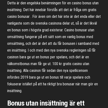
Detta är den engelska benämningen för en casino bonus utan
insättning. Det här innebär förstås att det är fråga om gratis
casino bonusar . För även om det här inte är det enda eller det
vanligaste som de svenska casinona delar ut, så är det likväl
en bonus som i högsta grad existerar. Casino bonusar utan
omsättning fungerar på ett sätt som en vanlig bonus med
omsättning, och det är det att du får bonusen i samband med
en insättning. I och med den nya svenska regleringen så får
casinon bara ge ut en bonus per spelare, och det är en
välkomstbonus man får ge ut. 100 kr gratis casino utan
insättning. Alla casinon får sedan den nya spellicensen
infördes 2019 bara ge ut en bonus till varje spelare och
fokuserar istället på att ha riktigt bra bonusar när man gör en
insättning.
Bonus utan insättning är ett