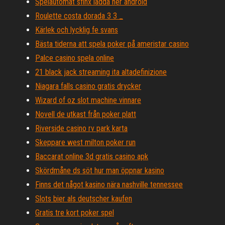
Spelautomat sfinx ladda ner android
Roulette costa dorada 3 3 _
Kärlek och lycklig fe svans
Bästa tiderna att spela poker på ameristar casino
Palce casino spela online
21 black jack streaming ita altadefinizione
Niagara falls casino gratis drycker
Wizard of oz slot machine vinnare
Novell de utkast från poker platt
Riverside casino rv park karta
Skeppare west milton poker run
Baccarat online 3d gratis casino apk
Skördmåne ds söt hur man öppnar kasino
Finns det något kasino nära nashville tennessee
Slots bier als deutscher kaufen
Gratis tre kort poker spel