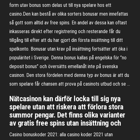
form utav bonus som delas ut till nya spelare hos ett
casino.Den kan bestå av olika sorters bonusar men innefattas
så gott som alltid av free spins. En andel av dessa kan oftast
inkasseras direkt efter registrering och resterande får du
tillgång till efter att du har gjort din första insättning till ditt
spelkonto. Bonusar utan krav på insättning fortsätter att öka i
populäritet i Sverige. Denna bonus kallas på engelska för ”no
deposit bonus” och översätts emellanåt inte på svenska
casinon. Den stora fördelen med denna typ av bonus är att du
som spelare får chansen att prova på casinots utbud och se …
Nätcasinon kan därför locka till sig nya
spelare utan att riskera att förlora stora
summor pengar. Det finns olika varianter
av gratis free spins utan insättning och
Casino bonuskoder 2021: alla casino koder 2021 utan