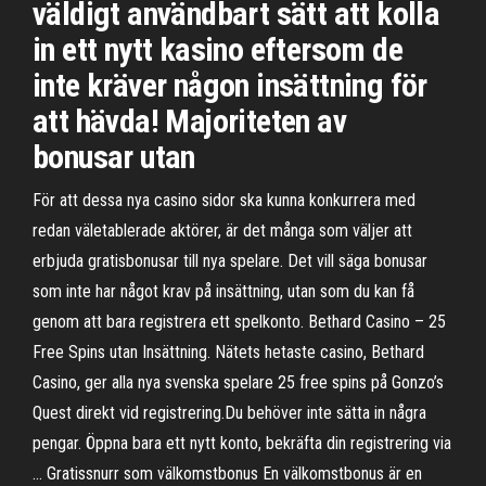
väldigt användbart sätt att kolla
in ett nytt kasino eftersom de
inte kräver någon insättning för
att hävda! Majoriteten av
bonusar utan
För att dessa nya casino sidor ska kunna konkurrera med
redan väletablerade aktörer, är det många som väljer att
erbjuda gratisbonusar till nya spelare. Det vill säga bonusar
som inte har något krav på insättning, utan som du kan få
genom att bara registrera ett spelkonto. Bethard Casino – 25
Free Spins utan Insättning. Nätets hetaste casino, Bethard
Casino, ger alla nya svenska spelare 25 free spins på Gonzo’s
Quest direkt vid registrering.Du behöver inte sätta in några
pengar. Öppna bara ett nytt konto, bekräfta din registrering via
… Gratissnurr som välkomstbonus En välkomstbonus är en