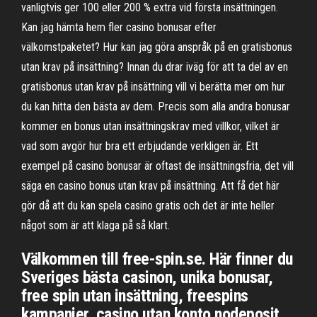
vanligtvis ger 100 eller 200 % extra vid första insättningen.
Kan jag hämta hem fler casino bonusar efter
välkomstpaketet? Hur kan jag göra anspråk på en gratisbonus
utan krav på insättning? Innan du drar iväg för att ta del av en
gratisbonus utan krav på insättning vill vi berätta mer om hur
du kan hitta den bästa av dem. Precis som alla andra bonusar
kommer en bonus utan insättningskrav med villkor, vilket är
vad som avgör hur bra ett erbjudande verkligen är. Ett
exempel på casino bonusar är oftast de insättningsfria, det vill
säga en casino bonus utan krav på insättning. Att få det här
gör då att du kan spela casino gratis och det är inte heller
något som är att klaga på så klart.
Välkommen till free-spin.se. Här finner du
Sveriges bästa casinon, unika bonusar,
free spin utan insättning, freespins
kampanjer, casino utan konto nodeposit