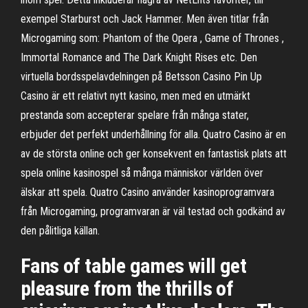
exempel Starburst och Jack Hammer. Men även titlar från
Microgaming som: Phantom of the Opera , Game of Thrones ,
Immortal Romance and The Dark Knight Rises etc. Den
virtuella bordsspelavdelningen på Betsson Casino Pin Up
Casino är ett relativt nytt kasino, men med en utmärkt
prestanda som accepterar spelare från många stater,
erbjuder det perfekt underhållning för alla. Quatro Casino är en
av de största online och ger konsekvent en fantastisk plats att
spela online kasinospel så många människor världen över
älskar att spela. Quatro Casino använder kasinoprogramvara
från Microgaming, programvaran är väl testad och godkänd av
den pålitliga källan.
Fans of table games will get
pleasure from the thrills of