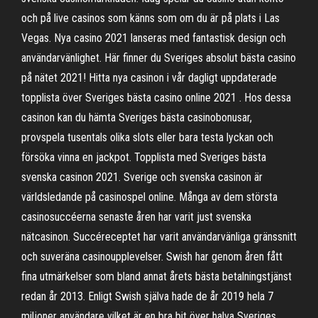
och på live casinos som känns som om du är på plats i Las
Vegas. Nya casino 2021 lanseras med fantastisk design och
användarvänlighet. Här finner du Sveriges absolut bästa casino
på nätet 2021! Hitta nya casinon i vår dagligt uppdaterade
topplista över Sveriges bästa casino online 2021 . Hos dessa
casinon kan du hämta Sveriges bästa casinobonusar,
provspela tusentals olika slots eller bara testa lyckan och
försöka vinna en jackpot. Topplista med Sveriges bästa
svenska casinon 2021. Sverige och svenska casinon är
världsledande på casinospel online. Många av dem största
casinosuccéerna senaste åren har varit just svenska
nätcasinon. Succéreceptet har varit användarvänliga gränssnitt
och suveräna casinoupplevelser. Swish har genom åren fått
fina utmärkelser som bland annat årets bästa betalningstjänst
redan år 2013. Enligt Swish själva hade de år 2019 hela 7
miljoner användare vilket är en bra bit över halva Sveriges