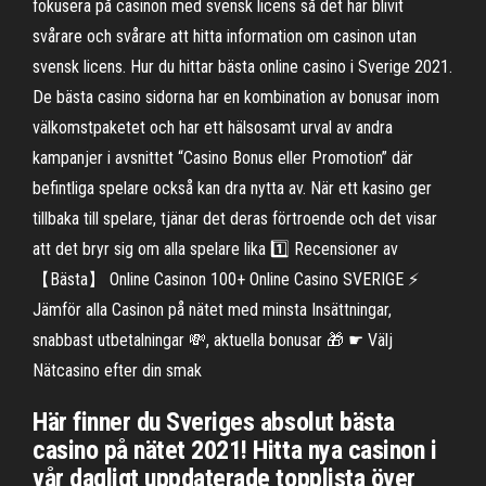
fokusera på casinon med svensk licens så det har blivit
svårare och svårare att hitta information om casinon utan
svensk licens. Hur du hittar bästa online casino i Sverige 2021.
De bästa casino sidorna har en kombination av bonusar inom
välkomstpaketet och har ett hälsosamt urval av andra
kampanjer i avsnittet “Casino Bonus eller Promotion” där
befintliga spelare också kan dra nytta av. När ett kasino ger
tillbaka till spelare, tjänar det deras förtroende och det visar
att det bryr sig om alla spelare lika 1️⃣ Recensioner av
【Bästa】 Online Casinon 100+ Online Casino SVERIGE ⚡
Jämför alla Casinon på nätet med minsta Insättningar,
snabbast utbetalningar 💸, aktuella bonusar 🎁 ☛ Välj
Nätcasino efter din smak
Här finner du Sveriges absolut bästa
casino på nätet 2021! Hitta nya casinon i
vår dagligt uppdaterade topplista över