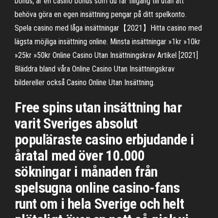
bonus, är en casino bonus som du får tillgång till utan att
behöva göra en egen insättning pengar på ditt spelkonto.
Spela casino med låga insättningar【2021】Hitta casino med
lägsta möjliga insättning online. Minsta insättningar »1kr »10kr
»25kr »50kr Online Casino Utan Insättningskrav Artikel [2021]
Bläddra bland våra Online Casino Utan Insättningskrav
bildereller också Casino Online Utan Insättning.
Free spins utan insättning har
varit Sveriges absolut
populäraste casino erbjudande i
åratal med över 10.000
sökningar i månaden från
spelsugna online casino-fans
runt om i hela Sverige och helt