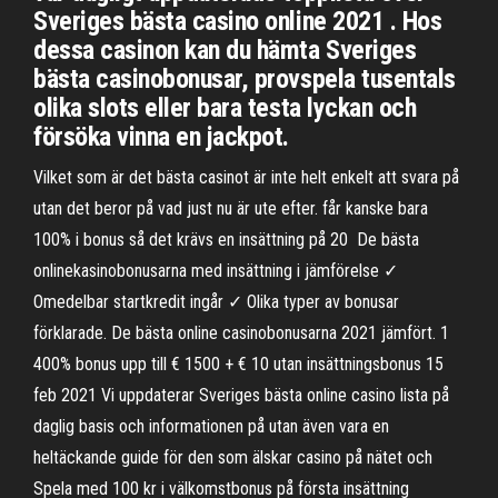
Sveriges bästa casino online 2021 . Hos
dessa casinon kan du hämta Sveriges
bästa casinobonusar, provspela tusentals
olika slots eller bara testa lyckan och
försöka vinna en jackpot.
Vilket som är det bästa casinot är inte helt enkelt att svara på
utan det beror på vad just nu är ute efter. får kanske bara
100% i bonus så det krävs en insättning på 20 De bästa
onlinekasinobonusarna med insättning i jämförelse ✓
Omedelbar startkredit ingår ✓ Olika typer av bonusar
förklarade. De bästa online casinobonusarna 2021 jämfört. 1
400% bonus upp till € 1500 + € 10 utan insättningsbonus 15
feb 2021 Vi uppdaterar Sveriges bästa online casino lista på
daglig basis och informationen på utan även vara en
heltäckande guide för den som älskar casino på nätet och
Spela med 100 kr i välkomstbonus på första insättning