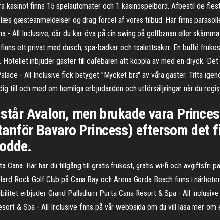
ra kasinot finns 15 spelautomater och 1 kasinospelbord. Afbestil de fles
 læs gæsteanmeldelser og drag fordel af vores tilbud. Här finns parasoll
- All Inclusive, där du kan öva på din swing på golfbanan eller skämma 
t finns ett privat med dusch, spa-badkar och toalettsaker. En buffé fru
t. Hotellet inbjuder gäster till cafébaren att koppla av med en dryck. De
ace - All Inclusive fick betyget "Mycket bra" av våra gäster. Titta igeno
ig till och med om hemliga erbjudanden och utförsäljningar när du regist
 står Avalon, men brukade vara Princes
utanför Bavaro Princess) eftersom det fi
bodde.
ta Cana. Här har du tillgång till gratis frukost, gratis wi-fi och avgiftsfri
Hard Rock Golf Club på Cana Bay och Arena Gorda Beach finns i närheten
bilitet erbjuder Grand Palladium Punta Cana Resort & Spa - All Inclusive
ort & Spa - All Inclusive finns på vår webbsida om du vill läsa mer om 