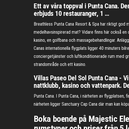
Ett av våra toppval i Punta Cana. De
erbjuds 10 restauranger, 1 …
Breathless Punta Cana Resort & Spa har riktigt god ma
medelhavsinspirerad mat? Vidare finns här också en co
kasino, en golfbana och massagebehandlingar. Anläggn
Canas internationella flygplats ligger 40 minuters bi
conciergetjänster och luftkonditionerade rum med gra
strandområde och ett kasino.
Villas Paseo Del Sol Punta Cana - V
nattklubb, kasino och vattenpark. D
Punta Cana. I Punta Cana, i närheten av flygplatsen, f
närheten ligger Sanctuary Cap Cana där man kan köpa
Boka boende på Majestic Eleg
rumstyper och priser från 5 l