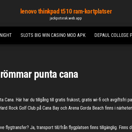
lenovo thinkpad t510 ram-kortplatser
jackpotxrak.web.app
NIGHT
SLOTS BIG WIN CASINO MOD APK
DEPAUL COLLEGE 
 drömmar punta cana
ta Cana. Här har du tillgång till gratis frukost, gratis wi-fi och avgiftsfri
Hard Rock Golf Club på Cana Bay och Arena Gorda Beach finns i närheten
 flygtransfer? Ja, transport till/från flygplatsen finns tillgänglig. Finns 