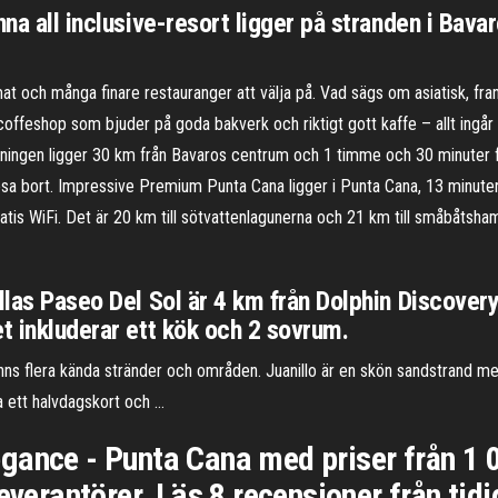
nna all inclusive-resort ligger på stranden i Bava
t och många finare restauranger att välja på. Vad sägs om asiatisk, fran
ffeshop som bjuder på goda bakverk och riktigt gott kaffe – allt ingår så
ingen ligger 30 km från Bavaros centrum och 1 timme och 30 minuter från 
lresa bort. Impressive Premium Punta Cana ligger i Punta Cana, 13 minut
tis WiFi. Det är 20 km till sötvattenlagunerna och 21 km till småbåtsha
illas Paseo Del Sol är 4 km från Dolphin Discover
et inkluderar ett kök och 2 sovrum.
inns flera kända stränder och områden. Juanillo är en skön sandstrand med
 ett halvdagskort och …
ance - Punta Cana med priser från 1 09
everantörer. Läs 8 recensioner från tid